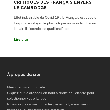
CRITIQUES DES FRANÇAIS ENVERS
LE CAMBODGE
Effet indésirable du Covid-19 : le Français est depuis
toujours le citoyen le plus critique au monde, chacun
le sait. Il s’octroie les qualificatifs de...
Lire plus
À propos du site
Merci de visiter mon site
Cliquez sur le drapeau en haut à droite de l'en-tête pour
sélectionner votre langue
N'hésitez pas à me contacter par e-mail, à envoyer un
message, ou me poser une question