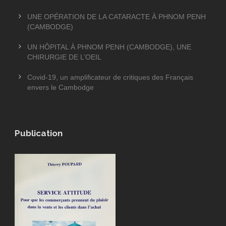
UNE OPÉRATION DE LA CATARACTE À PHNOM PENH
(CAMBODGE)
UN HÔPITAL À PHNOM PENH (CAMBODGE), UNE
CHIRURGIE DE L’OEIL
Covid-19, un amplificateur de critiques des Français
envers le Cambodge
Publication