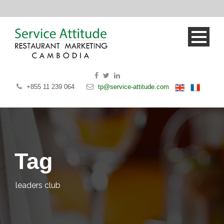
+855 11 239 064
tp@service-attitude.com
Tag
leaders club