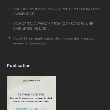
UNE OPÉRATION DE LA CATARACTE À PHNOM PENH
(CAMBODGE)
UN HÔPITAL À PHNOM PENH (CAMBODGE), UNE
CHIRURGIE DE L’OEIL
Covid-19, un amplificateur de critiques des Français
envers le Cambodge
Publication