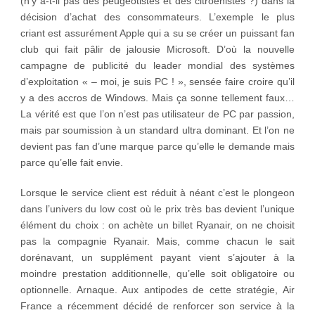
(n’y a-t-il pas des peugeotistes et des citroënistes ?) dans la
décision d’achat des consommateurs. L’exemple le plus
criant est assurément Apple qui a su se créer un puissant fan
club qui fait pâlir de jalousie Microsoft. D’où la nouvelle
campagne de publicité du leader mondial des systèmes
d’exploitation « – moi, je suis PC ! », sensée faire croire qu’il
y a des accros de Windows. Mais ça sonne tellement faux…
La vérité est que l’on n’est pas utilisateur de PC par passion,
mais par soumission à un standard ultra dominant. Et l’on ne
devient pas fan d’une marque parce qu’elle le demande mais
parce qu’elle fait envie.
Lorsque le service client est réduit à néant c’est le plongeon
dans l’univers du low cost où le prix très bas devient l’unique
élément du choix : on achète un billet Ryanair, on ne choisit
pas la compagnie Ryanair. Mais, comme chacun le sait
dorénavant, un supplément payant vient s’ajouter à la
moindre prestation additionnelle, qu’elle soit obligatoire ou
optionnelle. Arnaque. Aux antipodes de cette stratégie, Air
France a récemment décidé de renforcer son service à la