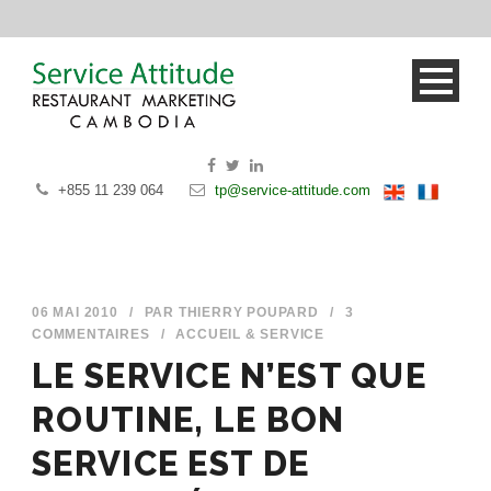
+855 11 239 064
tp@service-attitude.com
06 MAI 2010
/
PAR
THIERRY POUPARD
/
3
COMMENTAIRES
/
ACCUEIL & SERVICE
LE SERVICE N’EST QUE
ROUTINE, LE BON
SERVICE EST DE