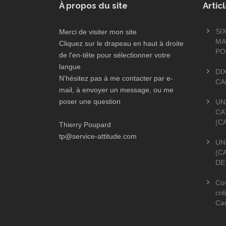
À propos du site
Artic
SI
Merci de visiter mon site
MA
Cliquez sur le drapeau en haut à droite
PO
de l'en-tête pour sélectionner votre
langue
DI
N'hésitez pas à me contacter par e-
CA
mail, à envoyer un message, ou me
poser une question
UN
CA
(C
Thierry Poupard
tp@service-attitude.com
UN
(C
DE
Cov
cri
Ca