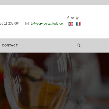
55 11 239 064
tp@service-attitude.com
CONTACT