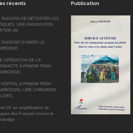
les récents
Publication
X RAISONS DE DÉTESTER LES
SQUES, UNE RAISON D’EN
RTER UN
X RAISONS D’AIMER LE
MBODGE
E OPÉRATION DE LA
TARACTE À PHNOM PENH
AMBODGE)
 HÔPITAL À PHNOM PENH
AMBODGE), UNE CHIRURGIE
 L’OEIL
id-19, un amplificateur de
tiques des Français envers le
mbodge