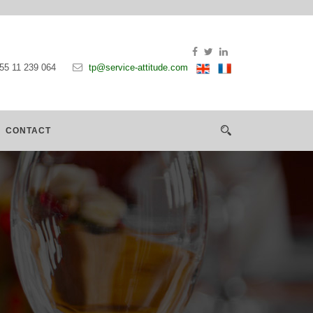
55 11 239 064
tp@service-attitude.com
CONTACT