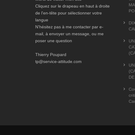
MA
Cliquez sur le drapeau en haut à droite
PO
de l'en-tête pour sélectionner votre
langue
DI
N'hésitez pas à me contacter par e-
CA
mail, à envoyer un message, ou me
poser une question
UN
CA
(C
Thierry Poupard
tp@service-attitude.com
UN
(C
DE
Cov
cri
Ca