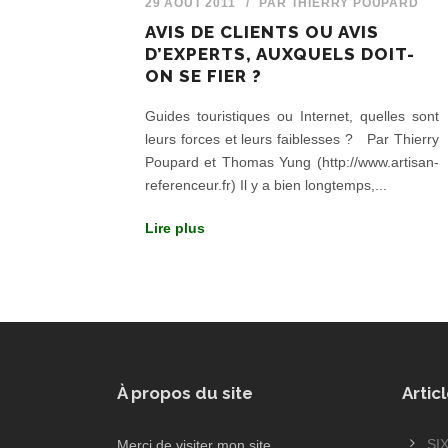
29 AOÛT 2011
/
PAR
THIERRY POUPARD
AVIS DE CLIENTS OU AVIS
D’EXPERTS, AUXQUELS DOIT-
ON SE FIER ?
Guides touristiques ou Internet, quelles sont
leurs forces et leurs faiblesses ? Par Thierry
Poupard et Thomas Yung (http://www.artisan-
referenceur.fr) Il y a bien longtemps,...
Lire plus
À propos du site
Artic
SI
Merci de visiter mon site