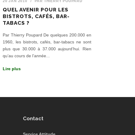
20 JAN 2010
/
PAR
THIERRY POUPARD
QUEL AVENIR POUR LES
BISTROTS, CAFÉS, BAR-
TABACS ?
Par Thierry Poupard De quelques 200.000 en
1960, les bistrots, cafés, bar-tabacs ne sont
plus que 30.000 à 37.000 aujourd’hui. Rien
qu’au cours de l’année...
Lire plus
Contact
Service Attitude