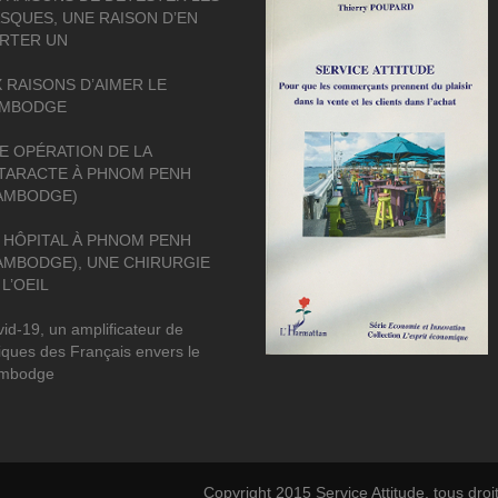
SQUES, UNE RAISON D’EN
RTER UN
X RAISONS D’AIMER LE
MBODGE
E OPÉRATION DE LA
TARACTE À PHNOM PENH
AMBODGE)
 HÔPITAL À PHNOM PENH
AMBODGE), UNE CHIRURGIE
 L’OEIL
id-19, un amplificateur de
tiques des Français envers le
mbodge
Copyright 2015 Service Attitude, tous droi