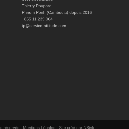
Thierry Poupard
Phnom Penh (Cambodia) depuis 2016
+855 11 239 064
tp@service-attitude.com
ts réservés -
Mentions Légales
- Site créé par
NSink
.